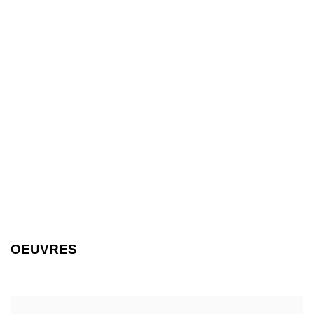
sion of this image opens in a popup).
(Larger version of this image opens in a 
(Larger versio
OEUVRES