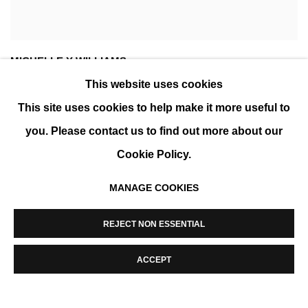
MICHELLE Y WILLIAMS
This website uses cookies
Untitled 19-40
,
2019
This site uses cookies to help make it more useful to
Technique mixte sur bois
68 x 68 cm (27 x 27 in)
you. Please contact us to find out more about our
Cookie Policy.
MANAGE COOKIES
REJECT NON ESSENTIAL
ACCEPT