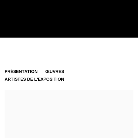
NICOLAS DUBREUILLE - NEW WORKS
PRÉSENTATION
ŒUVRES
SOLO SHOW
ARTISTES DE L'EXPOSITION