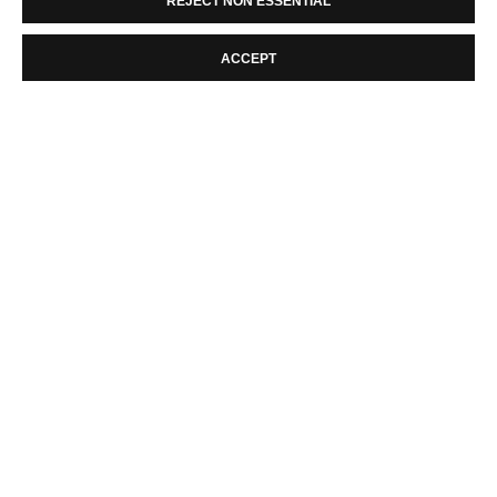
REJECT NON ESSENTIAL
ACCEPT
NICOLAS DUBREUILLE
,
REF 639
,
2022